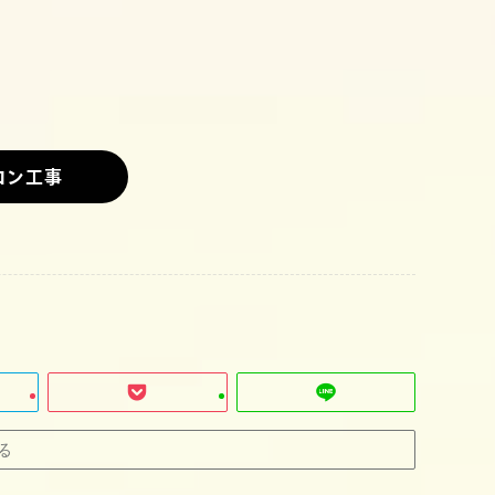
コン工事
る